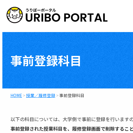
コ
ン
テ
情報カテゴリ
ン
ツ
授業／履修登録
へ
事前登録科目
学生生活／学生支
ス
健康／安心／安全
キ
資格取得
ッ
進路／就職
プ
HOME
>
授業／履修登録
>
事前登録科目
留学
学位関係
神戸大学生として
以下の科目については、大学側で事前に登録を行います
同窓会の支援等
事前登録された授業科目を、履修登録画面で削除するこ