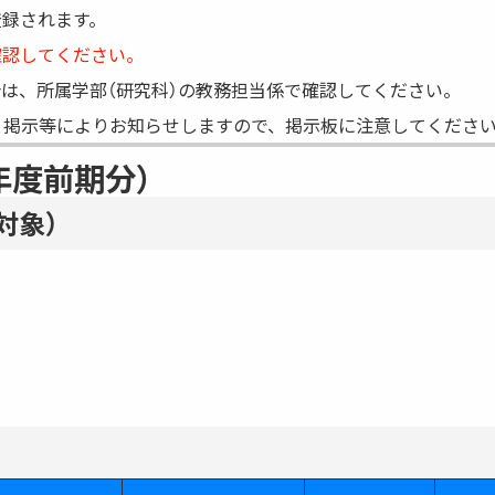
医学部保健学科
医学研究科
登録されます。
工学部
保健学研究科
確認してください。
システム情報学部
医学系研究科
は、所属学部（研究科）の教務担当係で確認してください。
農学部
工学研究科
、掲示等によりお知らせしますので、掲示板に注意してくださ
海事科学部
システム情報学研究科
年度前期分）
海洋政策科学部
農学研究科
海事科学研究科
対象）
国際協力研究科
科学技術イノベーション研究科