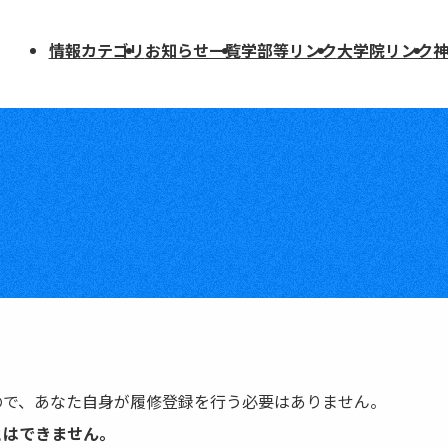
情報カテゴリ
お知らせ一覧
学部等リンク
大学院リンク
学部等リンク
大学院リンク
教養教育院（全学共通授業科目）
人文学研究科
援
文学部
国際文化学研究科
国際人間科学部
人間発達環境学研究科
法学部
法学研究科
経済学部
法科大学院
経営学部
経済学研究科
理学部
経営学研究科
知っておこう
医学部医学科
専門職大学院(MBA)
ので、あなた自身が履修登録を行う必要はありません。
医学部医療創成工学科
理学研究科
とはできません。