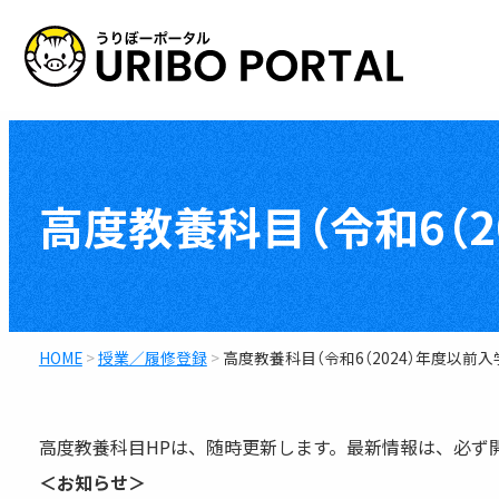
コ
ン
テ
情報カテゴリ
ン
ツ
授業／履修登録
へ
高度教養科目（令和6（2
学生生活／学生支
ス
健康／安心／安全
キ
資格取得
ッ
進路／就職
プ
HOME
>
授業／履修登録
>
高度教養科目（令和6（2024）年度以前入
留学
学位関係
神戸大学生として
高度教養科目HPは、随時更新します。最新情報は、必ず開
同窓会の支援等
＜お知らせ＞