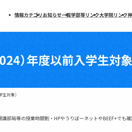
情報カテゴリ
お知らせ一覧
学部等リンク
大学院リンク
学部等リンク
大学院リンク
教養教育院（全学共通授業科目）
人文学研究科
024）年度以前入学生対象
援
文学部
国際文化学研究科
国際人間科学部
人間発達環境学研究科
法学部
法学研究科
経済学部
法科大学院
学生対象）
経営学部
経済学研究科
理学部
経営学研究科
知っておこう
医学部医学科
専門職大学院(MBA)
講部局等の授業時間割・HPやうりぼーネットやBEEF+でも
医学部医療創成工学科
理学研究科