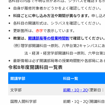
各科目の内容で不明な点があれば、シラバスを確認する
自身が履修対象者かどうかをよく確認してください。
科目ごとに申し込み方法や期間が異なります。
申し込
各科目の開講形式は、シラバスを確認してください。
更新箇所は、
赤字
で表示しています。
教室は、
開講部局等の授業時間割
で確認してください
（例）理学部開講科目→原則、六甲台第2キャンパスに
法・経済・経営学部開講科目→原則、六甲台第1キ
最新情報は必ず開講部局等の授業時間割や各部局にあ
令和8年度開講科目一覧表
開講学部
科目一覧
文学部
前期・1Q・2Q
（更新日：20
国際人間科学部
前期・1Q・2Q（開講科目