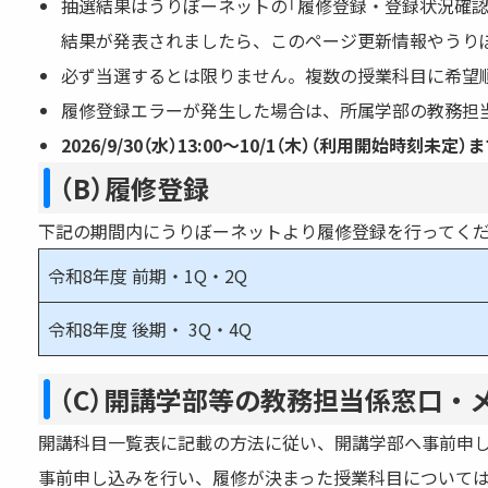
抽選結果はうりぼーネットの「履修登録・登録状況確
結果が発表されましたら、このページ更新情報やうり
必ず当選するとは限りません。複数の授業科目に希望
履修登録エラーが発生した場合は、所属学部の教務担当
2026/9/30（水）13:00〜10/1（木）（利用開
（B）履修登録
下記の期間内にうりぼーネットより履修登録を行ってく
令和8年度 前期・1Q・2Q
令和8年度 後期・ 3Q・4Q
（C）開講学部等の教務担当係窓口・
開講科目一覧表に記載の方法に従い、開講学部へ事前申
事前申し込みを行い、履修が決まった授業科目について