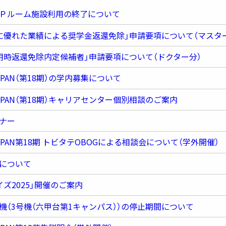
医学部保健学科
医学研究科
Ｐルーム施設利用の終了について
工学部
保健学研究科
システム情報学部
医学系研究科
に優れた業績による奨学金返還免除」申請要項について（マスタ
農学部
工学研究科
用時返還免除内定候補者」申請要項について（ドクター分）
海事科学部
システム情報学研究科
PAN（第18期）の学内募集について
海洋政策科学部
農学研究科
海事科学研究科
PAN（第18期）キャリアセンター個別相談のご案内
国際協力研究科
ナー
科学技術イノベーション研究科
PAN第18期 トビタテOBOGによる相談会について（学外開催）
について
ズ2025」開催のご案内
（3号機（六甲台第1キャンパス））の停止期間について