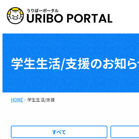
コ
ン
テ
情報カテゴリ
ン
ツ
授業／履修登録
へ
学生生活/支援のお知ら
学生生活／学生支
ス
健康／安心／安全
キ
資格取得
ッ
進路／就職
プ
HOME
>
学生生活/支援
留学
学位関係
神戸大学生として
同窓会の支援等
すべて