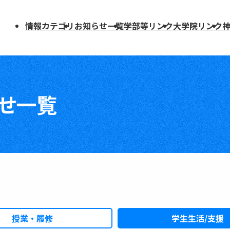
情報カテゴリ
お知らせ一覧
学部等リンク
大学院リンク
学部等リンク
大学院リンク
教養教育院（全学共通授業科目）
人文学研究科
せ一覧
援
文学部
国際文化学研究科
国際人間科学部
人間発達環境学研究科
法学部
法学研究科
経済学部
法科大学院
経営学部
経済学研究科
理学部
経営学研究科
知っておこう
医学部医学科
専門職大学院(MBA)
医学部医療創成工学科
理学研究科
授業・履修
学生生活/支援